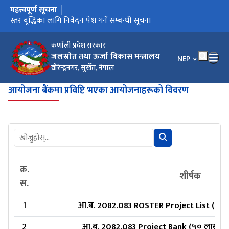
महत्त्वपूर्ण सूचना
मुख्य नेभिगेसनमा जानुहोस्
स्तर वृद्धिका लागि निवेदन पेश गर्ने सम्बन्धी सूचना
कर्णाली प्रदेश सरकार
जलस्रोत तथा ऊर्जा विकास मन्त्रालय
भाषा चयन गर्नुहोस
NEP
वीरेन्द्रनगर, सुर्खेत, नेपाल
आयोजना बैंकमा प्रविष्टि भएका आयोजनाहरूको विवरण
क्र.
शीर्षक
स.
1
आ.ब. 2082.083 ROSTER Project List (५०
2
आ.ब. 2082.083 Project Bank (५० लाख द