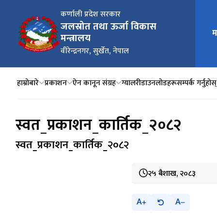
कर्णाली प्रदेश सरकार
जलस्रोत तथा ऊर्जा विकास
म
मुख्य न
मन्त्रालय
वीरेन्द्रनगर, सुर्खेत, नेपाल
हाम्रोबारे
प्रकाशन
ऐन कानून संग्रह
ग्यालरी
डाउनलोडहरू
सम्पर्क गर्नुहोस्
स्वत_प्रकाशन_कार्तिक_२०८२
स्वत_प्रकाशन_कार्तिक_२०८२
२५ बैशाख, २०८३
A
A