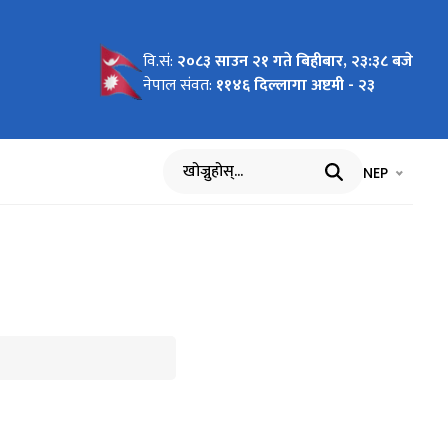
वि.सं:
२०८३ साउन २१ गते बिहीबार, २३:३८ बजे
नेपाल संवत:
११४६ दिल्लागा अष्टमी - २३
भाषा चयन गर्नुह
भाषा प
NEP
खोज्नुहोस्