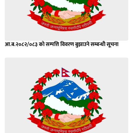
आ.ब.२०८२/०८३ को सम्पत्ति विवरण बुझाउने सम्बन्धी सूचना