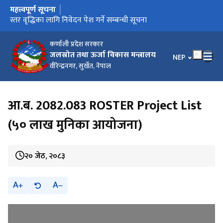
महत्त्वपूर्ण सूचना
मुख्य नेभिगेसनमा जानुहोस्
स्तर वृद्धिका लागि निवेदन पेश गर्ने सम्बन्धी सूचना
कर्णाली प्रदेश सरकार
जलस्रोत तथा ऊर्जा विकास मन्त्रालय
भाषा चयन गर्नुहोस
NEP
वीरेन्द्रनगर, सुर्खेत, नेपाल
आ.ब. 2082.083 ROSTER Project List
(५० लाख मुनिका आयोजना)
२० जेठ, २०८३
A
A