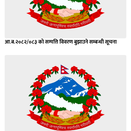
आ.ब.२०८२/०८३ को सम्पत्ति विवरण बुझाउने सम्बन्धी सूचना