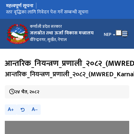
महत्त्वपूर्ण सूचना
मुख्य नेभिगेसनमा जानुहोस्
स्तर वृद्धिका लागि निवेदन पेश गर्ने सम्बन्धी सूचना
कर्णाली प्रदेश सरकार
जलस्रोत तथा ऊर्जा विकास मन्त्रालय
भाषा चयन गर्नुहोस
NEP
वीरेन्द्रनगर, सुर्खेत, नेपाल
आन्तरिक_नियन्त्रण_प्रणाली_२०८२_(MWRED
आन्तरिक_नियन्त्रण_प्रणाली_२०८२_(MWRED_Karnal
२४ चैत, २०८२
A
A