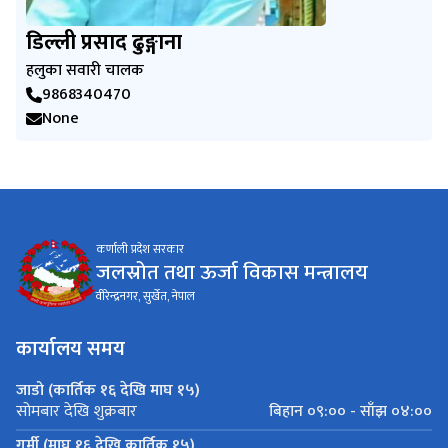
डिल्ली प्रसाद ढुङ्गाना
हलुका सवारी चालक
9868340470
None
कर्णाली प्रदेश सरकार
जलस्रोत तथा ऊर्जा विकास मन्त्रालय
वीरेन्द्रनगर, सुर्खेत, नेपाल
कार्यालय समय
जाडो (कार्तिक १६ देखि माघ १५)
बिहान ०९:०० - साँझ ०४:००
सोमबार देखि शुक्रबार
गर्मी (माघ १६ देखि कार्तिक १५)