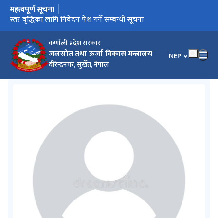
महत्त्वपूर्ण सूचना
मुख्य नेभिगेसनमा जानुहोस्
स्तर वृद्धिका लागि निवेदन पेश गर्ने सम्बन्धी सूचना
कर्णाली प्रदेश सरकार
जलस्रोत तथा ऊर्जा विकास मन्त्रालय
भाषा चयन गर्नुहोस
NEP
वीरेन्द्रनगर, सुर्खेत, नेपाल