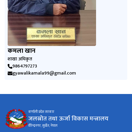
कमला खान
शाखा अधिकृत
9864797273
gyawalikamala99@gmail.com
कर्णाली प्रदेश सरकार
जलस्रोत तथा ऊर्जा विकास मन्त्रालय
वीरेन्द्रनगर, सुर्खेत, नेपाल