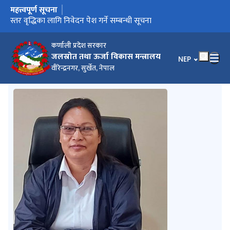
महत्त्वपूर्ण सूचना
मुख्य नेभिगेसनमा जानुहोस्
स्तर वृद्धिका लागि निवेदन पेश गर्ने सम्बन्धी सूचना
कर्णाली प्रदेश सरकार
जलस्रोत तथा ऊर्जा विकास मन्त्रालय
भाषा चयन गर्नुहोस
NEP
वीरेन्द्रनगर, सुर्खेत, नेपाल