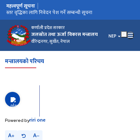
महत्त्वपूर्ण सूचना
मुख्य नेभिगेसनमा जानुहोस्
स्तर वृद्धिका लागि निवेदन पेश गर्ने सम्बन्धी सूचना
कर्णाली प्रदेश सरकार
जलस्रोत तथा ऊर्जा विकास मन्त्रालय
भाषा चयन गर्नुहोस
NEP
वीरेन्द्रनगर, सुर्खेत, नेपाल
मन्त्रालयको परिचय
riri
one
Powered by
A
A