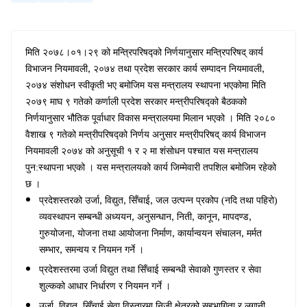
मिति २०७८।०१।२९ को मन्त्रिपरिषद्को निर्णयानुसार मन्त्रिपरिषद् कार्य
विभाजन नियमावली
,
२०७४ तथा प्रदेश सरकार कार्य सम्पादन नियमावली
,
२०७४ संशोधन स्वीकृती भए बमोजिम यस मन्त्रालय स्थापना भएकोमा मिति
२०७९ माघ ९ गतेको कर्णाली प्रदेश सरकार मन्त्रीपरिषद्को बैठकको
निर्णयानुसार भौतिक पूर्वाधार विकास मन्त्रालयमा मिलान भएको । मिति २०८०
वैशाख ९ गतेको
मन्त्रीपरिषद्को निर्णय अनुसार मन्त्रीपरिषद् कार्य विभाजन
नियमावली २०७४ को अनुसूची १ र २ मा शंसोधन पश्चात यस मन्त्रालय
पुन:स्थापना भएको
। यस मन्त्रालयको कार्य जिम्मेवारी तपशिल बमोजिम रहेको
छ ।
प्रदेशस्तरको उर्जा
,
विद्युत
,
सिँचाई
,
जल उत्पन्न प्रकोप (नदि तथा पहिरो)
व्यवस्थापन सम्बन्धी अध्ययन
,
अनुसन्धान
,
निती
,
कानून
,
मापदण्ड
,
गुरुयोजना
,
योजना तथा आयोजना निर्माण
,
कार्यान्वयन संचालन
,
मर्मत
सम्भार
,
समन्वय र नियमन गर्ने ।
प्रदेशस्तरमा उर्जा विद्युत तथा सिँचाई सम्बन्धी सेवाको गुणस्तर र सेवा
शुल्कको आधार निर्धारण र नियमन गर्ने ।
उर्जा
,
विद्युत
,
सिँचाई सेवा विस्तारमा निजी क्षेत्रको सहभागिता र लगानी