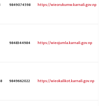
1
9849074598
https://wieorukumw.karnali.gov.np
9
9848344984
https://wieojumla.karnali.gov.np
8
9849662022
https://wieokalikot.karnali.gov.np