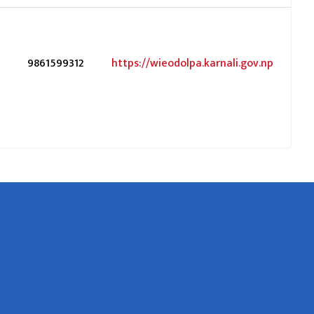
9861599312
https://wieodolpa.karnali.gov.np