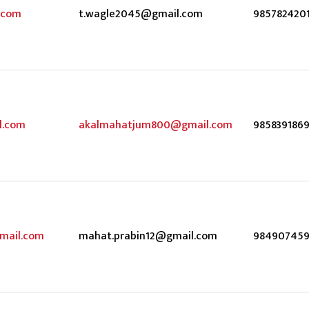
.com
t.wagle2045@gmail.com
985782420
l.com
akalmahatjum800@gmail.com
985839186
mail.com
mahat.prabin12@gmail.com
984907459