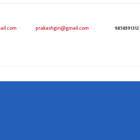
ail.com
prakashgiri@gmail.com
9858391312