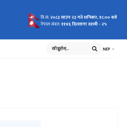
वि.सं:
२०८३ साउन २३ गते शनिबार, १८:०० बजे
नेपाल संवत:
११४६ दिल्लागा दशमी - २५
भाषा चयन गर्नुह
भाषा प
NEP
खोज्नुहोस्