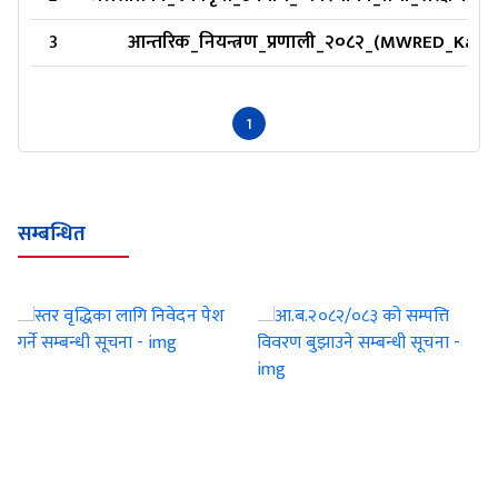
3
आन्तरिक_नियन्त्रण_प्रणाली_२०८२_(MWRED_Karna
1
सम्बन्धित