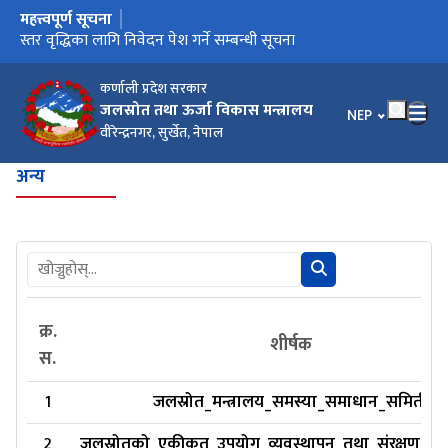
महत्त्वपूर्ण सूचना
मुख्य नेभिगेसनमा जानुहोस्
स्तर वृद्धिका लागि निवेदन पेश गर्ने सम्बन्धी सूचना
कर्णाली प्रदेश सरकार
जलस्रोत तथा ऊर्जा विकास मन्त्रालय
भाषा चयन गर्नुहोस
NEP
वीरेन्द्रनगर, सुर्खेत, नेपाल
अन्य
क्र.
शीर्षक
स.
1
जलस्रोत_मन्त्रालय_समस्या_समाधान_समिती
2
जलस्रोतको_एकीकृत_उपयोग_व्यवस्थापन_तथा_संरक्षण_नी