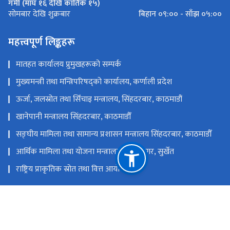
गर्मी (माघ १६ देखि कार्तिक १५)
बिहान ०९:०० - साँझ ०५:००
सोमबार देखि शुक्रबार
महत्त्वपूर्ण लिङ्कहरू
मातहत कार्यालय प्रुमुखहरूको सम्पर्क
मुख्यमन्त्री तथा मन्त्रिपरिषद्को कार्यालय, कर्णाली प्रदेश
ऊर्जा, जलस्रोत तथा सिँचाइ मन्त्रालय, सिंहदरबार, काठमाडौं
खानेपानी मन्त्रालय सिंहदरबार, काठमाडौँ
सङ्‍घीय मामिला तथा सामान्य प्रशासन मन्त्रालय सिंहदरबार, काठमाडौँ
आर्थिक मामिला तथा योजना मन्त्रालय, वीरेन्द्रनगर, सुर्खेत
राष्ट्रिय प्राकृतिक स्रोत तथा वित्त आयोग
वीरेन्द्रनगर, सुर्खेत, नेपाल
mwredskt@gmail.com
टोल फ्री नं.
83590068